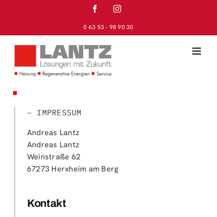
Skip
Facebook
Instagram
to
0 63 53 - 98 90 30
content
■
–
IMPRESSUM
Andreas Lantz
Andreas Lantz
Weinstraße 62
67273 Herxheim am Berg
Kontakt